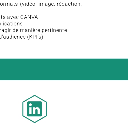
formats (vidéo, image, rédaction,
ants avec CANVA
blications
ragir de manière pertinente
d’audience (KPI’s)