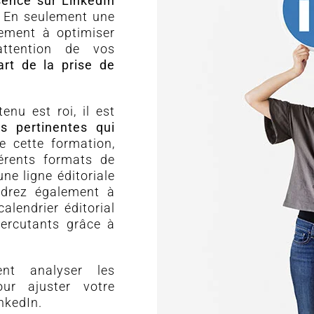
sence sur LinkedIn
. En seulement une
ement à optimiser
attention de vos
’art de la prise de
nu est roi, il est
s pertinentes qui
e cette formation,
érents formats de
e ligne éditoriale
ndrez également à
alendrier éditorial
percutants grâce à
nt analyser les
ur ajuster votre
nkedIn.