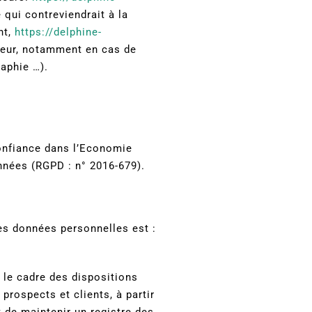
qui contreviendrait à la
nt,
https://delphine-
ateur, notamment en cas de
raphie …).
confiance dans l’Economie
nnées (RGPD : n° 2016-679).
des données personnelles est :
 le cadre des dispositions
 prospects et clients, à partir
 de maintenir un registre des