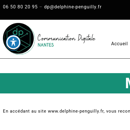
06 50 80 20 95
–
dp@delphine-penguilly.fr
Accueil
En accédant au site www.delphine-penguilly.fr, vous recon