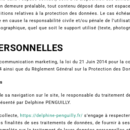
en demeure préalable, tout contenu déposé dans cet espace 
ositions relatives à la protection des données. Le cas échéa
 en cause la responsabilité civile et/ou pénale de l’utilis
ographique, quel que soit le support utilisé (texte, photog
PERSONNELLES
 communication marketing, la loi du 21 Juin 2014 pour la 
4 ainsi que du Règlement Général sur la Protection des Do
es
e sa navigation sur le site, le responsable du traitement 
résenté par Delphine PENGUILLY.
collecte,
https://delphine-penguilly.fr/
s’engage à respecter
es finalités de ses traitements de données, de fournir à ses
omplète sur le traitement de leurs données personnelles et